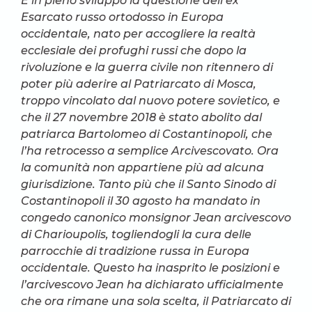
È in pieno sviluppo la questione dell’ex
Esarcato russo ortodosso in Europa
occidentale, nato per accogliere la realtà
ecclesiale dei profughi russi che dopo la
rivoluzione e la guerra civile non ritennero di
poter più aderire al Patriarcato di Mosca,
troppo vincolato dal nuovo potere sovietico, e
che il 27 novembre 2018 è stato abolito dal
patriarca Bartolomeo di Costantinopoli, che
l’ha retrocesso a semplice Arcivescovato. Ora
la comunità non appartiene più ad alcuna
giurisdizione. Tanto più che il Santo Sinodo di
Costantinopoli il 30 agosto ha mandato in
congedo canonico monsignor Jean arcivescovo
di Charioupolis, togliendogli la cura delle
parrocchie di tradizione russa in Europa
occidentale. Questo ha inasprito le posizioni e
l’arcivescovo Jean ha dichiarato ufficialmente
che ora rimane una sola scelta, il Patriarcato di