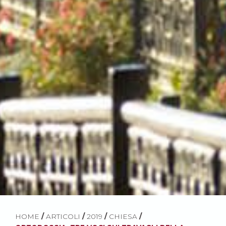
HOME
/
ARTICOLI
/
2019
/
CHIESA
/