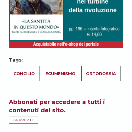
Tags:
CONCILIO
ECUMENISMO
ORTODOSSIA
Abbonati per accedere a tutti i
contenuti del sito.
ABBONATI