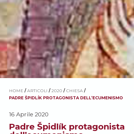
HOME
/
ARTICOLI
/
2020
/
CHIESA
/
PADRE ŠPIDLÍK PROTAGONISTA DELL’ECUMENISMO
16 Aprile 2020
Padre Špidlík protagonista