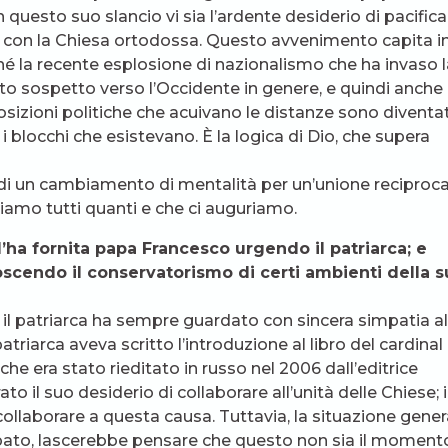
n questo suo slancio vi sia l’ardente desiderio di pacifica
a con la Chiesa ortodossa. Questo avvenimento capita i
é la recente esplosione di nazionalismo che ha invaso l
o sospetto verso l’Occidente in genere, e quindi anche
posizioni politiche che acuivano le distanze sono diventa
 blocchi che esistevano. È la logica di Dio, che supera
o di un cambiamento di mentalità per un’unione reciproc
iamo tutti quanti e che ci auguriamo.
l’ha fornita papa Francesco urgendo il patriarca; e
noscendo il conservatorismo di certi ambienti della s
l patriarca ha sempre guardato con sincera simpatia al
triarca aveva scritto l’introduzione al libro del cardinal
, che era stato rieditato in russo nel 2006 dall’editrice
rato il suo desiderio di collaborare all’unità delle Chiese; 
ollaborare a questa causa. Tuttavia, la situazione gener
opato, lascerebbe pensare che questo non sia il moment