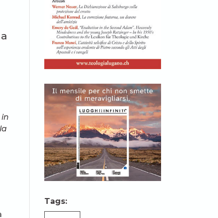
ma
,
 in
la
Tags:
a