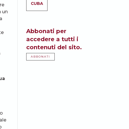
CUBA
re
n un
a
Abbonati per
te
accedere a tutti i
contenuti del sito.
a
ABBONATI
ua
io
ale
o