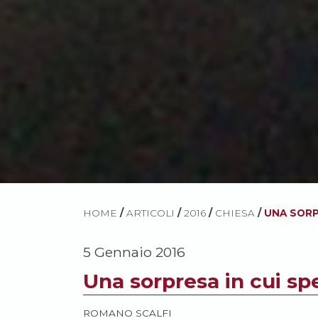
HOME
/
ARTICOLI
/
2016
/
CHIESA
/
UNA SORP
5 Gennaio 2016
Una sorpresa in cui s
ROMANO SCALFI