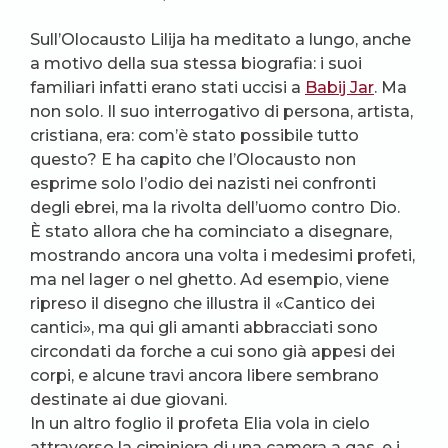
Sull’Olocausto Lilija ha meditato a lungo, anche
a motivo della sua stessa biografia: i suoi
familiari infatti erano stati uccisi a
Babij Jar
. Ma
non solo. Il suo interrogativo di persona, artista,
cristiana, era: com’è stato possibile tutto
questo? E ha capito che l’Olocausto non
esprime solo l’odio dei nazisti nei confronti
degli ebrei, ma la rivolta dell’uomo contro Dio.
È stato allora che ha cominciato a disegnare,
mostrando ancora una volta i medesimi profeti,
ma nel lager o nel ghetto. Ad esempio, viene
ripreso il disegno che illustra il «Cantico dei
cantici», ma qui gli amanti abbracciati sono
circondati da forche a cui sono già appesi dei
corpi, e alcune travi ancora libere sembrano
destinate ai due giovani.
In un altro foglio il profeta Elia vola in cielo
attraverso la ciminiera di una camera a gas, e i