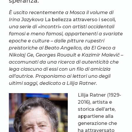
speranza.
È uscito recentemente a Mosca il volume di
Irina Jazykova
La bellezza attraverso i secoli
,
una serie di «incontri» con artisti occidentali
famosi e meno famosi, appartenenti a svariate
epoche e culture – dalle pitture rupestri
preistoriche al Beato Angelico, da El Greco a
Nikolaj Ge, Georges Rouault e Kazimir Malevič –
accomunati da una ricerca di autenticità che
lega ciascuno di essi con un filo di amicizia
all’autrice.
Proponiamo ai lettori uno degli
ultimi saggi, dedicato a Lilija Ratner.
Lilija Ratner (1929-
2016), artista e
storica dell’arte,
appartiene alla
generazione che
ha attraversato