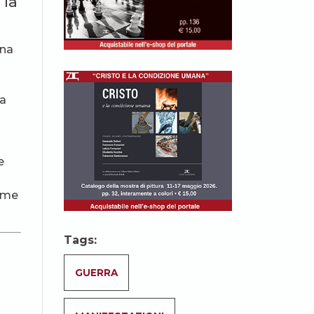
 la
una
la
e
come
Tags:
GUERRA