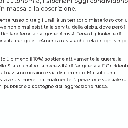
 autonomia, i siberiani oggi condividono
n massa alla coscrizione.
nte russo oltre gli Urali, è un territorio misterioso con 
dove non è mai esistita la servitù della gleba, dove però i
icolare ferocia dai governi russi. Terra di pionieri e di
ionalità europee, l’«America russa» che cela in ogni singo
(più o meno il 10%) sostiene attivamente la guerra, la
lo Stato ucraino, la necessità di far guerra all’“Occident
 al nazismo ucraino e via discorrendo. Ma solo una
osta a sostenere materialmente l’operazione speciale 
ni pubbliche a sostegno dell’aggressione russa.