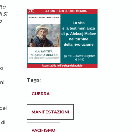
ita
l 31
o
to
Tags:
mi
GUERRA
del
MANIFESTAZIONI
 di
PACIFISMO