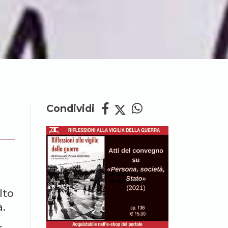
Condividi
lto
à.
r