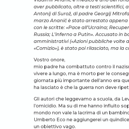
aver pubblicato, oltre a testi scientifici
Antonij di Surož, di padre Georgij Mitrofan
marzo Ananič è stato arrestato appena è
con le scritte: «Pace all’Ucraina; Recup
Russia; L’inferno a Putin». Accusato in bas
amministrativi («Azioni pubbliche volte 
«Comizio»), è stato poi rilasciato, ma l
Vostro onore,
mio padre ha combattuto contro il nazi
vivere a lungo, ma è morto per le consegue
giornata più importante dell’anno era quel
ha lasciato è che la guerra non deve ripet
Gli autori che leggevamo a scuola, da Lev
l’omicidio. Ma su di me hanno influito so
mondo non vale la lacrima di un bambino s
Umberto Eco ne aggiungerei un quindicesimo
un obiettivo vago.