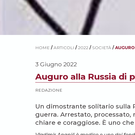
HOME
/
ARTICOLI
/
2022
/
SOCIETÀ
/
AUGURO 
3 Giugno 2022
Auguro alla Russia di 
REDAZIONE
Un dimostrante solitario sulla 
guerra. Arrestato, processato,
chiare e coraggiose. È uno che 
Vladimir Ananič è medico e uno dei fonda