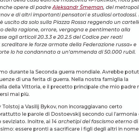
, anche opere di padre
Aleksandr Šmeman
, del metropol
ov e di altri importanti pensatori e studiosi ortodossi. I
 uscito da solo sulla Piazza Rossa reggendo un cartell
ero della ragione, orrore, vergogna e pentimento alla
e agli articoli 20.3.3 e 20.2.5 del Codice per reati
a screditare le forze armate della Federazione russa» e
a corte lo ha condannato a un’ammenda di 50.000 rubli.
smo durante la Seconda guerra mondiale. Avrebbe potu
nze di una ferita di guerra. Nella nostra famiglia la
la della Vittoria, e il precetto principale che mio padre 
ersi mai più.
 Tolstoj a Vasilij Bykov, non incoraggiavano certo
prattutto le parole di Dostoevskij secondo cui l’armonia 
eviziato. Inoltre, ai
14 archetipi del fascismo
eterno
di
: essere pronti a sacrificare i figli degli altri in nome