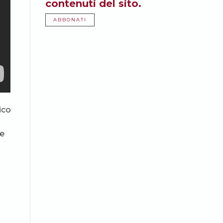
contenuti del sito.
ABBONATI
ico
re