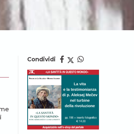
Condividi
ome
i