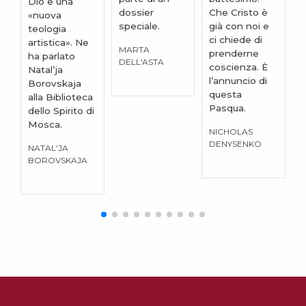
Dio e una
dossier
Che Cristo è
t
«nuova
speciale.
già con noi e
i
teologia
ci chiede di
r
artistica». Ne
MARTA
prenderne
a
ha parlato
DELL'ASTA
coscienza. È
a
Natal’ja
l’annuncio di
v
Borovskaja
questa
L
alla Biblioteca
Pasqua.
u
dello Spirito di
r
Mosca.
NICHOLAS
l
DENYSENKO
NATAL'JA
d
BOROVSKAJA
i
F
B