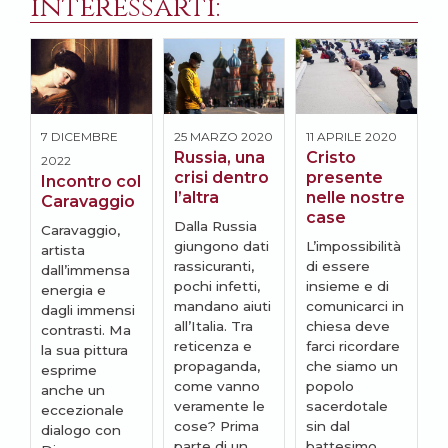
interessarti:
7 DICEMBRE
25 MARZO 2020
11 APRILE 2020
8
Russia, una
Cristo
P
2022
crisi dentro
presente
e
Incontro col
l’altra
nelle nostre
l
Caravaggio
case
q
Dalla Russia
Caravaggio,
giungono dati
L’impossibilità
artista
rassicuranti,
di essere
I
dall’immensa
pochi infetti,
insieme e di
K
energia e
mandano aiuti
comunicarci in
s
dagli immensi
all’Italia. Tra
chiesa deve
s
contrasti. Ma
reticenza e
farci ricordare
a
la sua pittura
propaganda,
che siamo un
r
esprime
come vanno
popolo
d
anche un
veramente le
sacerdotale
q
eccezionale
cose? Prima
sin dal
P
dialogo con
parte di un
battesimo.