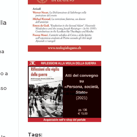
lla
ma
a
lo a
sso
Tags: