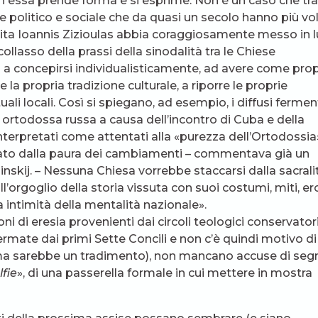
 in essa prende forma e si esprime. Non è un caso che tra
ere politico e sociale che da quasi un secolo hanno più vo
opolita Ioannis Zizioulas abbia coraggiosamente messo in 
«collasso della prassi della sinodalità tra le Chiese
uati a concepirsi individualisticamente, ad avere come pro
la propria tradizione culturale, a riporre le proprie
uali locali. Così si spiegano, ad esempio, i diffusi ferment
 ortodossa russa a causa dell’incontro di Cuba e della
terpretati come attentati alla «purezza dell’Ortodossia
tato dalla paura dei cambiamenti – commentava già un
inskij. – Nessuna Chiesa vorrebbe staccarsi dalla sacrali
l’orgoglio della storia vissuta con suoi costumi, miti, ero
a intimità della mentalità nazionale».
ioni di eresia provenienti dai circoli teologici conservator
fermate dai primi Sette Concili e non c’è quindi motivo di
iforma sarebbe un tradimento), non mancano accuse di seg
lfie
», di una passerella formale in cui mettere in mostra