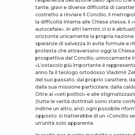
l’esperienza dell’azione dello Spirito che
tante, gravi e diverse difficoltà di caratt
costretto a rinviare il Concilio, il metr
la difficoltà interna alle Chiese stesse, il 
autocefale». In altri termini, ci si è abit
orizzonte unicamente la propria nazione e 
speranze di salvezza in avite formule e rit
protesta che attraversano oggi la Chiesa
prospettiva del Concilio, univocamente in
«L’ostacolo più importante è rappresen
anno fa il teologo ortodosso Vladimir Zel
del suo passato, dal proprio carattere, dal
dalla sua missione particolare, dalla cald
Oltre ai «veti politici» e alle stigmatizzaz
(tutte le verità dottrinali sono state con
indirne un altro, anzi, ogni possibile r
opposto: si tratterebbe di un «Concilio
se
un’unità solo apparente.