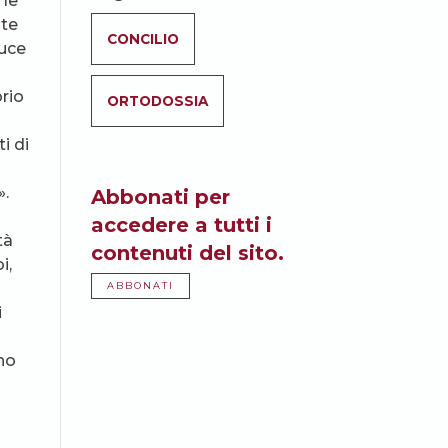
 le
lte
CONCILIO
luce
prio
ORTODOSSIA
i di
».
Abbonati per
accedere a tutti i
tà
contenuti del sito.
i,
ABBONATI
i
no