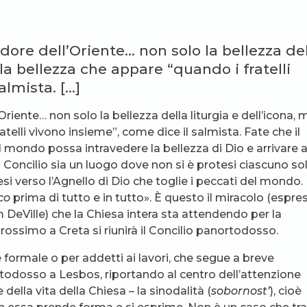
ndore dell’Oriente… non solo la bellezza de
la bellezza che appare “quando i fratelli
almista. […]
Oriente… non solo la bellezza della liturgia e dell’icona, 
telli vivono insieme”, come dice il salmista. Fate che il
 il mondo possa intravedere la bellezza di Dio e arrivare 
il Concilio sia un luogo dove non si è protesi ciascuno so
esi verso l’Agnello di Dio che toglie i peccati del mondo.
co
prima di tutto e in tutto». È questo il miracolo (espre
DeVille) che la Chiesa intera sta attendendo per la
ossimo a Creta si riunirà il Concilio panortodosso.
 formale o per addetti ai lavori, che segue a breve
ortodosso a Lesbos, riportando al centro dell’attenzione
della vita della Chiesa – la sinodalità (
sobornost’
), cioè