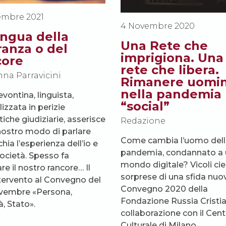
embre 2021
4 Novembre 2020
ingua della
Una Rete che
anza o del
imprigiona. Una
core
rete che libera.
na Parravicini
Rimanere uomin
nella pandemia
evontina, linguista,
“social”
izzata in perizie
tiche giudiziarie, asserisce
Redazione
 nostro modo di parlare
Come cambia l’uomo dell
hia l’esperienza dell’io e
pandemia, condannato a 
società. Spesso fa
mondo digitale? Vicoli cie
re il nostro rancore… Il
sorprese di una sfida nuova
tervento al
Convegno del
Convegno 2020 della
vembre «Persona,
Fondazione Russia Cristia
à, Stato»
.
collaborazione con il Cent
Culturale di Milano.