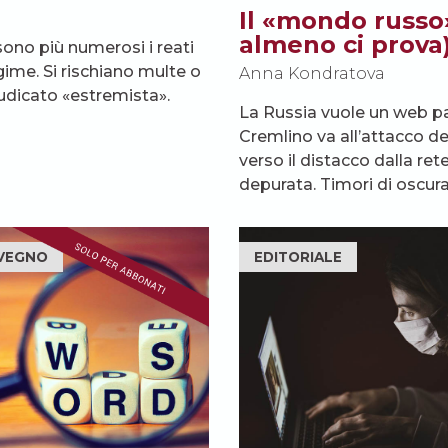
Il «mondo russo» 
almeno ci prova
 sono più numerosi i reati
egime. Si rischiano multe o
Anna Kondratova
udicato «estremista».
La Russia vuole un web para
Cremlino va all’attacco de
verso il distacco dalla re
depurata. Timori di oscur
VEGNO
EDITORIALE