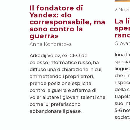
Il fondatore di
2 Nov
Yandex: «Io
La l
corresponsabile, ma
sper
sono contro la
ran
guerra»
Giovan
Anna Kondratova
Irina L
Arkadij Volož, ex-CEO del
special
colosso informatico russo, ha
linguis
diffuso una dichiarazione in cui,
che il
ammettendo i propri errori,
rispecc
prende posizione esplicita
della 
contro la guerra e afferma di
trapela
voler aiutare i giovani talenti che
suo in
come lui preferiscono
5-6 no
abbandonare il paese.
societ