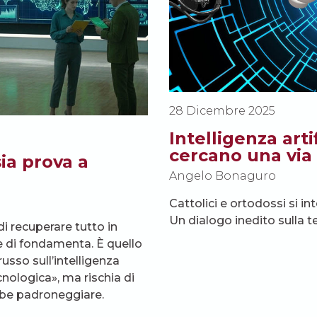
28 Dicembre 2025
Intelligenza arti
cercano una via
sia prova a
Angelo Bonaguro
Cattolici e ortodossi si in
Un dialogo inedito sulla t
di recuperare tutto in
ece di fondamenta. È quello
usso sull’intelligenza
cnologica», ma rischia di
ebbe padroneggiare.