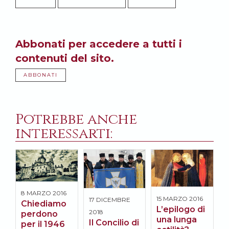
Abbonati per accedere a tutti i
contenuti del sito.
ABBONATI
Potrebbe anche
interessarti:
8 MARZO 2016
2
15 MARZO 2016
17 DICEMBRE
Chiediamo
L’epilogo di
2
2018
perdono
una lunga
Il Concilio di
per il 1946