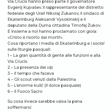
Via Crucis hanno preso parte il governatore
Evgenij Kujvašev, il rappresentante del distretto
federale degli Urali Nikolaj Zukanov, il sindaco di
Ekaterinburg Aleksandr Vysokinskij e il
deputato della Duma cittadina Timofej Žukov.
E insieme a noi hanno proclamato con gioia:
«Cristo è risorto dai morti!».
Cosa riportano i media di Ekaterinburg e i
social
sulle liturgie pasquali:
1 – La gran quantità di gente alle funzioni e alla
Via Crucis.
2 – La presenza dei
vip
3 – Il tempo che faceva
4 – Gli scout venuti dalla Palestina
5 – L’enorme
kulič
(il dolce pasquale)
6 – Il Fuoco Sacro
Su cosa invece sarebbe valsa la pena
soffermarsi: