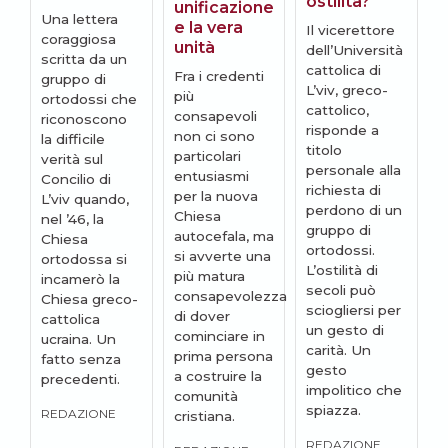
ostilità?
l
unificazione
Una lettera
d
e la vera
Il vicerettore
coraggiosa
v
unità
dell’Università
scritta da un
cattolica di
L
Fra i credenti
gruppo di
L’viv, greco-
n
più
ortodossi che
cattolico,
p
consapevoli
riconoscono
risponde a
u
non ci sono
la difficile
titolo
m
particolari
verità sul
personale alla
p
entusiasmi
Concilio di
richiesta di
n
per la nuova
L’viv quando,
perdono di un
a
Chiesa
nel ’46, la
gruppo di
È
autocefala, ma
Chiesa
ortodossi.
s
si avverte una
ortodossa si
L’ostilità di
i
più matura
incamerò la
secoli può
e
consapevolezza
Chiesa greco-
sciogliersi per
a
di dover
cattolica
un gesto di
s
cominciare in
ucraina. Un
carità. Un
d
prima persona
fatto senza
gesto
a costruire la
precedenti.
impolitico che
e
comunità
spiazza.
m
REDAZIONE
cristiana.
s
REDAZIONE