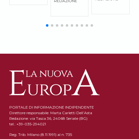
REDAZIONE
q
S
p
g
p
n
s
m
p
e
e
G
PORTALE DI INFORMAZIONE INDIPENDENTE
Direttore responsabile: Marta Carletti Dell’Asta
Redazione: via Tasca 36, 24068 Seriate (BG)
tel.: +39-035-294021
Reg. Trib. Milano (8.11.1991) al n. 735