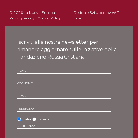
© 2026 La Nuova Europa |
Design e Sviluppo by
WIP
Privacy Policy
|
Cookie Policy
Italia
Iscriviti alla nostra newsletter per
rimanere aggiornato sulle iniziative della
Fondazione Russia Cristiana
NOME
COGNOME
E-MAIL
TELEFONO
Italia
Estero
RESIDENZA