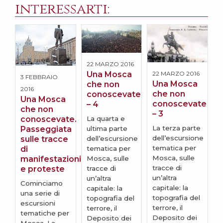
interessarti:
22 MARZO 2016
Una Mosca
22 MARZO 2016
2
3 FEBBRAIO
Una Mosca
che non
2
2016
che non
conoscevate
S
Una Mosca
conoscevate
– 4
i
che non
– 3
m
La quarta e
conoscevate.
La terza parte
ultima parte
Passeggiata
D
dell’escursione
dell’escursione
sulle tracce
I
tematica per
tematica per
di
d
Mosca, sulle
Mosca, sulle
manifestazioni
P
tracce di
tracce di
e proteste
T
un’altra
un’altra
Cominciamo
R
capitale: la
capitale: la
una serie di
topografia del
topografia del
escursioni
terrore, il
terrore, il
tematiche per
Deposito dei
Deposito dei