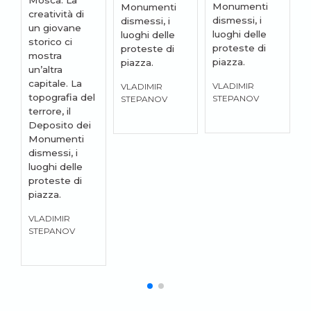
Mosca. La
Monumenti
Monumenti
creatività di
dismessi, i
dismessi, i
un giovane
luoghi delle
luoghi delle
storico ci
proteste di
proteste di
mostra
piazza.
piazza.
un’altra
capitale. La
VLADIMIR
VLADIMIR
topografia del
STEPANOV
STEPANOV
terrore, il
Deposito dei
Monumenti
dismessi, i
luoghi delle
proteste di
piazza.
VLADIMIR
STEPANOV