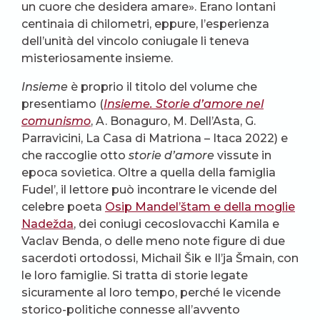
un cuore che desidera amare». Erano lontani
centinaia di chilometri, eppure, l’esperienza
dell’unità del vincolo coniugale li teneva
misteriosamente insieme.
Insieme
è proprio il titolo del volume che
presentiamo (
Insieme. Storie d’amore nel
comunismo
, A. Bonaguro, M. Dell’Asta, G.
Parravicini, La Casa di Matriona – Itaca 2022) e
che raccoglie otto
storie d’amore
vissute in
epoca sovietica. Oltre a quella della famiglia
Fudel’, il lettore può incontrare le vicende del
celebre poeta
Osip Mandel’štam e della moglie
Nadežda
, dei coniugi cecoslovacchi Kamila e
Vaclav Benda, o delle meno note figure di due
sacerdoti ortodossi, Michail Šik e Il’ja Šmain, con
le loro famiglie. Si tratta di storie legate
sicuramente al loro tempo, perché le vicende
storico-politiche connesse all’avvento