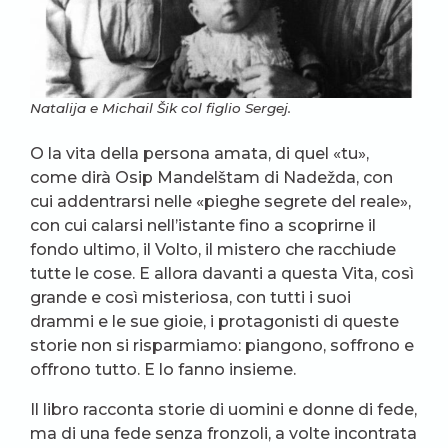
Natalija e Michail Šik col figlio Sergej.
O la vita della persona amata, di quel «tu»,
come dirà Osip Mandelštam di Nadežda, con
cui addentrarsi nelle «pieghe segrete del reale»,
con cui calarsi nell’istante fino a scoprirne il
fondo ultimo, il Volto, il mistero che racchiude
tutte le cose. E allora davanti a questa Vita, così
grande e così misteriosa, con tutti i suoi
drammi e le sue gioie, i protagonisti di queste
storie non si risparmiamo: piangono, soffrono e
offrono tutto. E lo fanno insieme.
Il libro racconta storie di uomini e donne di fede,
ma di una fede senza fronzoli, a volte incontrata