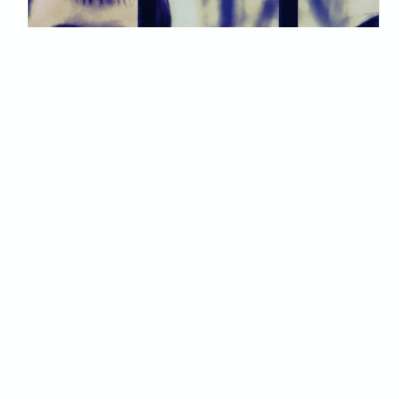
9 GIUGNO 2020
1
La Russia in quarantena, paure e discussioni
N
Come in molte altre parti del mondo, anche in Russia
«
abbiamo assistito al dibattito sulla quarantena per
c
controllare il contagio del coronavirus. L’imposizione
S
del confinamento in casa, la chiusura dei confini e
p
delle attività produttive e i controlli telematici degli
R
spostamenti e del contagio pongono a tutti
domande che vanno all’origine del senso
dell’esistenza umana.