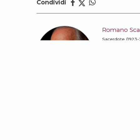
Condividi
Romano Scal
Sacerdote (1923-2
ha associato la Ri
LEGGI TUTTI GL
Potrebbe anche intere