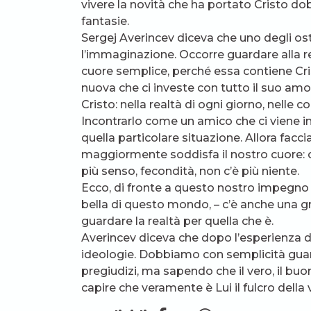
vivere la novità che ha portato Cristo do
fantasie.
Sergej Averincev diceva che uno degli ost
l’immaginazione. Occorre guardare alla real
cuore semplice, perché essa contiene Cr
nuova che ci investe con tutto il suo amo
Cristo: nella realtà di ogni giorno, nelle c
Incontrarlo come un amico che ci viene i
quella particolare situazione. Allora fa
maggiormente soddisfa il nostro cuore: c
più senso, fecondità, non c’è più niente.
Ecco, di fronte a questo nostro impegno –
bella di questo mondo, – c’è anche una g
guardare la realtà per quella che è.
Averincev diceva che dopo l’esperienza di 
ideologie. Dobbiamo con semplicità guardar
pregiudizi, ma sapendo che il vero, il buon
capire che veramente è Lui il fulcro della v