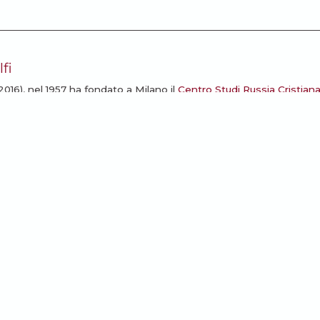
fi
016), nel 1957 ha fondato a Milano il
Centro Studi Russia Cristian
vista “Russia Cristiana” (poi “L’Altra Europa” e “La Nuova Europa”).
I ARTICOLI
ssarti: