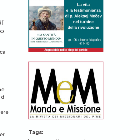
di
mo
oca
me
 di
cere
Tags:
er