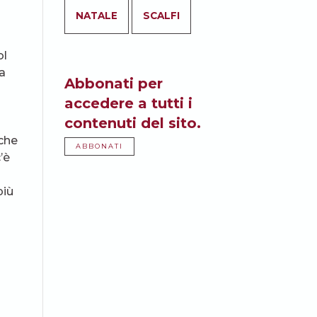
NATALE
SCALFI
ol
a
Abbonati per
accedere a tutti i
contenuti del sito.
 che
ABBONATI
’è
più