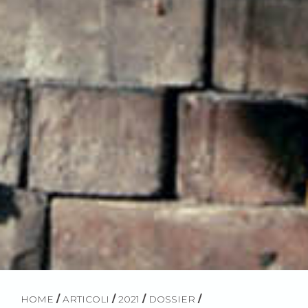
HOME
/
ARTICOLI
/
2021
/
DOSSIER
/