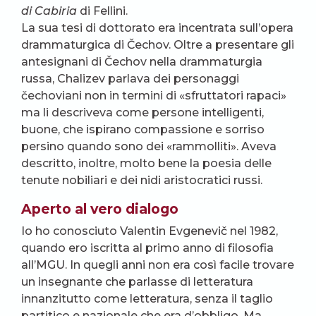
di Cabiria
di Fellini.
La sua tesi di dottorato era incentrata sull’opera
drammaturgica di Čechov. Oltre a presentare gli
antesignani di Čechov nella drammaturgia
russa, Chalizev parlava dei personaggi
čechoviani non in termini di «sfruttatori rapaci»
ma li descriveva come persone intelligenti,
buone, che ispirano compassione e sorriso
persino quando sono dei «rammolliti». Aveva
descritto, inoltre, molto bene la poesia delle
tenute nobiliari e dei nidi aristocratici russi.
Aperto al vero dialogo
Io ho conosciuto Valentin Evgenevič nel 1982,
quando ero iscritta al primo anno di filosofia
all’MGU. In quegli anni non era così facile trovare
un insegnante che parlasse di letteratura
innanzitutto come letteratura, senza il taglio
partitico e nazionale che era d’obbligo. Ma