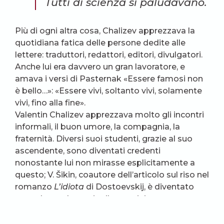
Tutti di scienza si paludavano.
Più di ogni altra cosa, Chalizev apprezzava la
quotidiana fatica delle persone dedite alle
lettere: traduttori, redattori, editori, divulgatori.
Anche lui era davvero un gran lavoratore, e
amava i versi di Pasternak «Essere famosi non
è bello…»: «Essere vivi, soltanto vivi, solamente
vivi, fino alla fine».
Valentin Chalizev apprezzava molto gli incontri
informali, il buon umore, la compagnia, la
fraternità. Diversi suoi studenti, grazie al suo
ascendente, sono diventati credenti
nonostante lui non mirasse esplicitamente a
questo; V. Šikin, coautore dell’articolo sul riso nel
romanzo
L’idiota
di Dostoevskij, è diventato
sacerdote ed esercita il suo ministero non
lontano dall’eremo di Sarov. Non è un caso che,
dopo il funerale nella chiesa del profeta Elia, nel