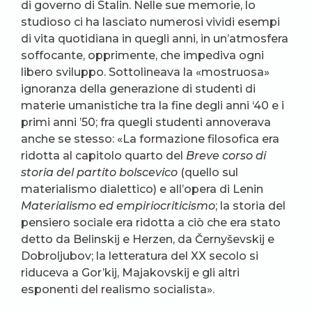
di governo di Stalin. Nelle sue memorie, lo
studioso ci ha lasciato numerosi vividi esempi
di vita quotidiana in quegli anni, in un’atmosfera
soffocante, opprimente, che impediva ogni
libero sviluppo. Sottolineava la «mostruosa»
ignoranza della generazione di studenti di
materie umanistiche tra la fine degli anni ‘40 e i
primi anni ’50; fra quegli studenti annoverava
anche se stesso: «La formazione filosofica era
ridotta al capitolo quarto del
Breve corso di
storia del partito bolscevico
(quello sul
materialismo dialettico) e all’opera di Lenin
Materialismo ed empiriocriticismo
; la storia del
pensiero sociale era ridotta a ciò che era stato
detto da Belinskij e Herzen, da Černyševskij e
Dobroljubov; la letteratura del XX secolo si
riduceva a Gor’kij, Majakovskij e gli altri
esponenti del realismo socialista».