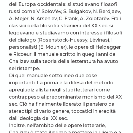
dell’Europa occidentale: si studiavano filosofi
russi come V. Solov’ëv, S. Bulgakov, N. Berdjaev,
A. Mejer, N. Arsen’ev, C. Frank, A. Zolotarëv. Fra i
classici della filosofia straniera del XX sec. si
leggevano e studiavamo con interesse i filosofi
del dialogo (Rosenstock-Huessy, Lévinas), i
personalisti (E. Mounier), le opere di Heidegger
e Ricoeur. Il manuale scritto in quegli anni da
Chalizev sulla teoria della letteratura ha avuto
sei ristampe.
Di quel manuale sottolineo due cose
importanti. La prima è la difesa del metodo
apregiudizialista negli studi letterari come
contrappeso al predominante monismo del XX
sec. Ciò ha finalmente liberato il pensiero da
stereotipi di vario genere, toccatici in eredità
dall’ideologia del XX sec.
Inoltre, nell’ambito delle opere letterarie,
Chalizev è stato il primo a mettere in rilievo e a