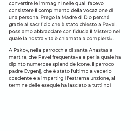
convertire le immagini nelle quali facevo
consistere il compimento della vocazione di
una persona. Prego la Madre di Dio perché
grazie al sacrificio che è stato chiesto a Pavel,
possiamo abbracciare con fiducia il Mistero nel
quale la nostra vita è chiamata a compiersi».
A Pskov, nella parrocchia di santa Anastasia
martire, che Pavel frequentava e per la quale ha
dipinto numerose splendide icone, il parroco
padre Evgenij, che è stato l’ultimo a vederlo
cosciente e a impartirgli l’estrema unzione, al
termine delle esequie ha lasciato a tutti noi
presenti due consegne: far memoria di Pavel
leggendo il Vangelo, come lui faceva ogni
mattina lasciando che quelle parole gli
lavorassero dentro tutto il giorno; ricordarci che
il nostro incontro con lui non è finito qui ma
continua, misteriosamente. E ci ha invitati a