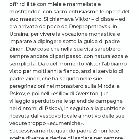
offrirci il tè con miele e marmellata e
mostrandoci con sacro entusiasmo le opere del
suo maestro. Si chiamava Viktor – ci disse – ed
era arrivato da poco da Dnepropetrovsk, in
Ucraina, per vivere la vocazione monastica e
imparare a dipingere sotto la guida di padre
Zinon. Due cose che nella sua vita sarebbero
sempre andate di pari passo, con naturalezza e
semplicità. Da quel momento Viktor l’abbiamo
visto per molti anni a fianco, anzi al servizio di
padre Zinon, che ha seguito nelle sue
peregrinazioni nel monastero sulla Miroža, a
Pskov, e poi nell’«esilio» di Gverston’ (un
villaggio sperduto nelle splendide campagne
nei dintorni di Pskov), in seguito alla punizione
ricevuta dal vescovo locale a motivo delle sue
vedute troppo «ecumeniche».
Successivamente, quando padre Zinon fece
scelte diverse e decise di lasciare per sempre