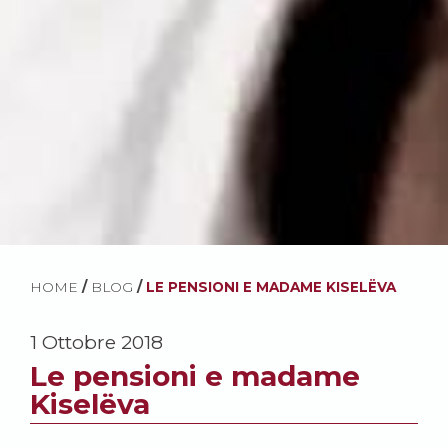
HOME
/
BLOG
/
LE PENSIONI E MADAME KISELËVA
1 Ottobre 2018
Le pensioni e madame
Kiselëva