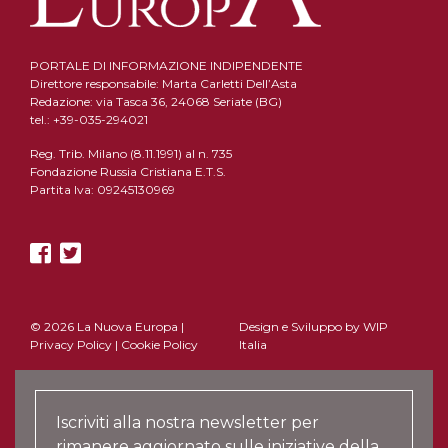
PORTALE DI INFORMAZIONE INDIPENDENTE
Direttore responsabile: Marta Carletti Dell’Asta
Redazione: via Tasca 36, 24068 Seriate (BG)
tel.: +39-035-294021
Reg. Trib. Milano (8.11.1991) al n. 735
Fondazione Russia Cristiana E.T.S.
Partita Iva: 09245130969
© 2026 La Nuova Europa |
Design e Sviluppo by
WIP
Privacy Policy
|
Cookie Policy
Italia
Iscriviti alla nostra newsletter per
rimanere aggiornato sulle iniziative della