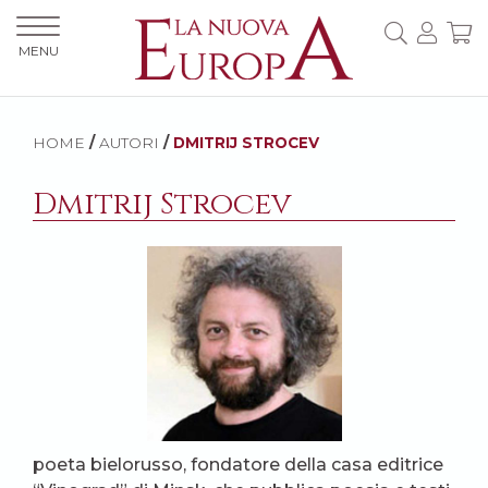
MENU
HOME
/
AUTORI
/
DMITRIJ STROCEV
Dmitrij Strocev
poeta bielorusso, fondatore della casa editrice