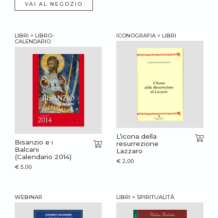
VAI AL NEGOZIO
LIBRI > LIBRO-
ICONOGRAFIA > LIBRI
CALENDARIO
L’icona della
Bisanzio e i
resurrezione
Balcani
Lazzaro
(Calendario 2014)
€
2,00
€
5,00
WEBINAR
LIBRI > SPIRITUALITÀ