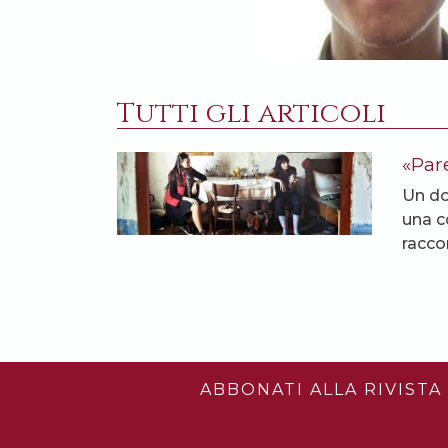
Tutti gli articoli
«Par
Un do
una c
raccon
ABBONATI ALLA RIVISTA 