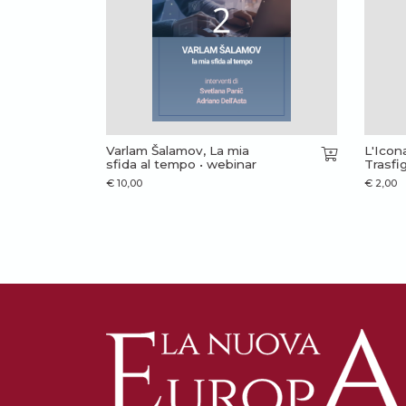
Varlam Šalamov, La mia
L'Icon
sfida al tempo • webinar
Trasfi
€
10,00
€
2,00