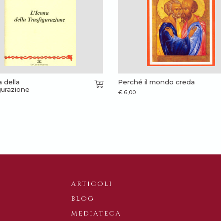
a della
Perché il mondo creda
gurazione
€
6,00
ARTICOLI
BLOG
MEDIATECA