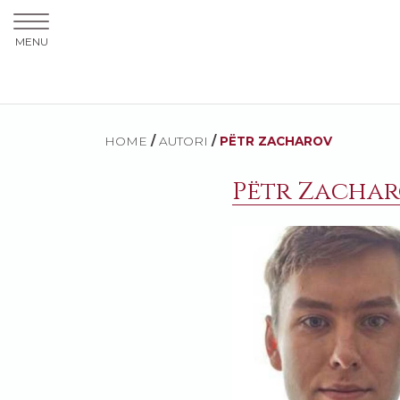
MENU
HOME
/
AUTORI
/
PËTR ZACHAROV
Pëtr Zacha