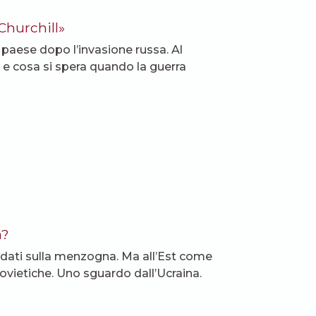
Churchill»
o paese dopo l’invasione russa. Al
e e cosa si spera quando la guerra
a?
ondati sulla menzogna. Ma all’Est come
sovietiche. Uno sguardo dall’Ucraina.