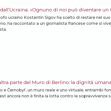
 dall’Ucraina. «Ognuno di noi può diventare un 
losofo ucraino Kostantin Sigov ha scelto di restare nel su
ono, ha raccontato a un giornalista francese come si viv
sta.
’altra parte del Muro di Berlino: la dignità uman
no e Černobyl’, un muro reale e uno virtuale, entrambi f
vest ancora non è finita la lotta contro le sopravvivenze 