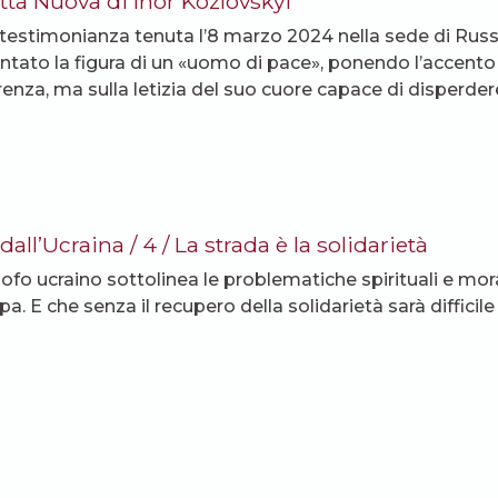
ittà Nuova di Ihor Kozlovskyi
 testimonianza tenuta l’8 marzo 2024 nella sede di Russia
ntato la figura di un «uomo di pace», ponendo l’accento
renza, ma sulla letizia del suo cuore capace di disperdere
dall’Ucraina / 4 / La strada è la solidarietà
osofo ucraino sottolinea le problematiche spirituali e mor
pa. E che senza il recupero della solidarietà sarà difficile