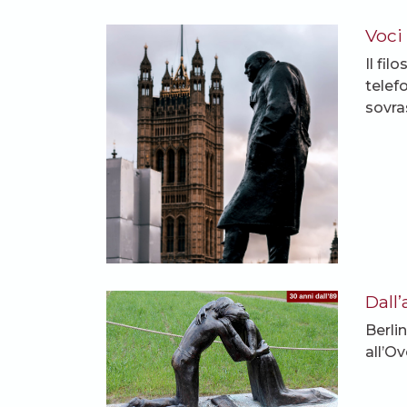
Voci
Il fi
telef
sovra
Dall
Berli
all’O