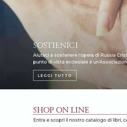
SOSTIENICI
Aiutaci a sostenere l’opera di Russia Cris
punto di vista ecclesiale è un’Associazione
LEGGI TUTTO
SHOP ON LINE
Entra e scopri il nostro catalogo di libri, c