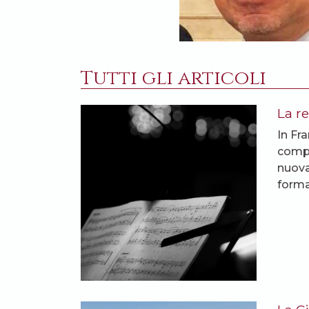
Tutti gli articoli
La re
In Fra
compos
nuova
forma