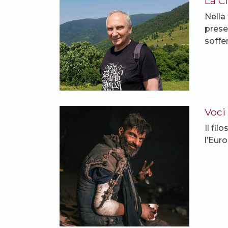
La C
Nella
prese
soffe
Voci 
Il fil
l’Euro