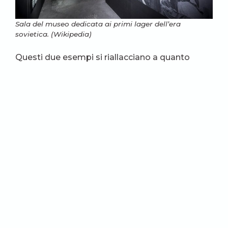
Sala del museo dedicata ai primi lager dell’era
sovietica. (Wikipedia)
Questi due esempi si riallacciano a quanto
accaduto negli anni precedenti: basti pensare
alla cerimonia del
Ritorno dei nomi
in piazza
Lubjanka, giudicata illegale a partire dal 2020, o
all’eliminazione delle
croci di Kuropaty
in
Bielorussia, simbolo delle fucilazioni di massa
avvenute tra il 1937 e il 1941.
Eppure, questa memoria che fa così paura è
l’unico modo affinché la Russia possa ritrovare
se stessa. Lo sosteneva Solženicyn già durante
la stesura di
Arcipelago GULag
: mentre
riconosceva il timore dei suoi contemporanei a
rivangare un passato scomodo, affermava che
questa era l’unica strada necessaria per