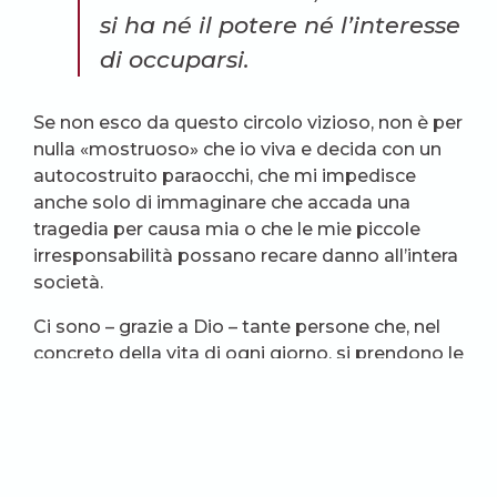
si ha né il potere né l’interesse
di occuparsi.
Se non esco da questo circolo vizioso, non è per
nulla «mostruoso» che io viva e decida con un
autocostruito paraocchi, che mi impedisce
anche solo di immaginare che accada una
tragedia per causa mia o che le mie piccole
irresponsabilità possano recare danno all’intera
società.
Ci sono – grazie a Dio – tante persone che, nel
concreto della vita di ogni giorno, si prendono le
loro responsabilità ed escono da questo circolo
vizioso, ma nessuno di noi può «chiamarsi fuori»
da questo problema: il rischio lo corriamo, poco
o tanto, tutti.