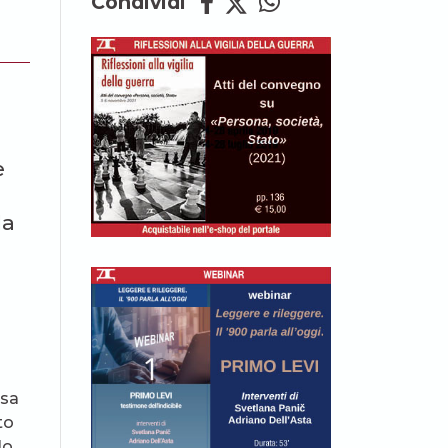
Condividi
e
la
ssa
to
lo.