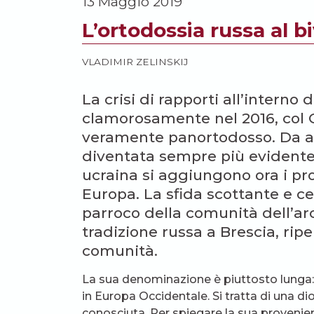
13 Maggio 2019
L’ortodossia russa al b
VLADIMIR ZELINSKIJ
La crisi di rapporti all’intern
clamorosamente nel 2016, col C
veramente panortodosso. Da allo
diventata sempre più evidente.
ucraina si aggiungono ora i pro
Europa. La sfida scottante e cen
parroco della comunità dell’ar
tradizione russa a Brescia, rip
comunità.
La sua denominazione è piuttosto lunga:
in Europa Occidentale. Si tratta di una di
conosciuta. Per spiegare la sua provenienz