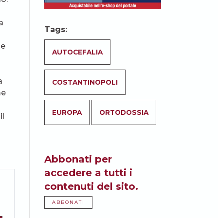
a
Tags:
he
AUTOCEFALIA
a
COSTANTINOPOLI
me
EUROPA
ORTODOSSIA
il
Abbonati per
accedere a tutti i
contenuti del sito.
ABBONATI