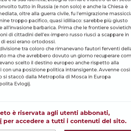
nvolto tutto in Russia (e non solo) e anche la Chiesa è
iata, oltre alla guerra civile, fu l’emigrazione massicci
mine troppo pacifico, quasi idilliaco: sarebbe più giusto
e all’invasione barbarica. Prima che le frontiere sovietic
oni di cittadini dell’ex-impero russo riuscì a scappare in
di essi erano ortodossi.
la divisione tra coloro che rimanevano fautori ferventi dell
rduto ma che avrebbero dovuto un giorno recuperare co
evano scelto il destino europeo anche rispetto alla
 con una posizione politica intransigente. Avvenne così 
o si staccò dalla Metropolia di Mosca in Europa
olita Evlogij.
eto è riservata agli utenti abbonati,
i
per accedere a tutti i contenuti del sito.