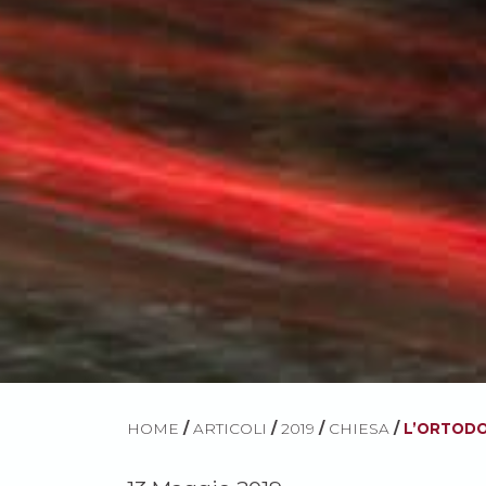
HOME
/
ARTICOLI
/
2019
/
CHIESA
/
L’ORTODO