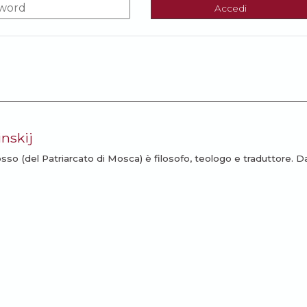
Accedi
inskij
so (del Patriarcato di Mosca) è filosofo, teologo e traduttore. Da
, ha insegnato lingua e civiltà russa all’Università cattolica di Bresc
o attivo numerosi testi di teologia e spiritualità.
I ARTICOLI
ssarti: