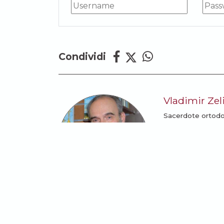
Condividi
Vladimir Zel
Sacerdote ortodos
1991 vive in Italia
di Milano. Ha al su
LEGGI TUTTI GL
Potrebbe anche intere