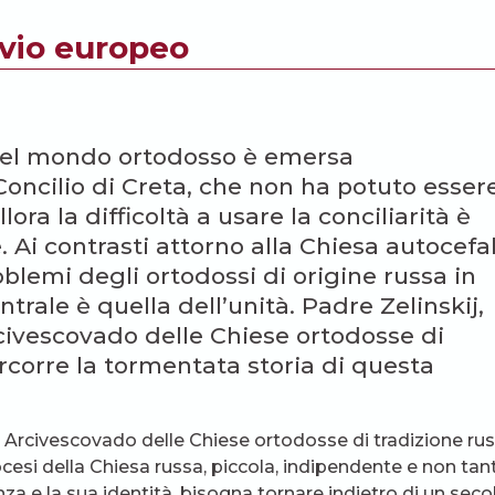
ivio europeo
o del mondo ortodosso è emersa
oncilio di Creta, che non ha potuto esser
ra la difficoltà a usare la conciliarità è
 Ai contrasti attorno alla Chiesa autocefa
blemi degli ortodossi di origine russa in
trale è quella dell’unità. Padre Zelinskij,
civescovado delle Chiese ortodosse di
ercorre la tormentata storia di questa
 Arcivescovado delle Chiese ortodosse di tradizione ru
ocesi della Chiesa russa, piccola, indipendente e non tan
a e la sua identità, bisogna tornare indietro di un seco