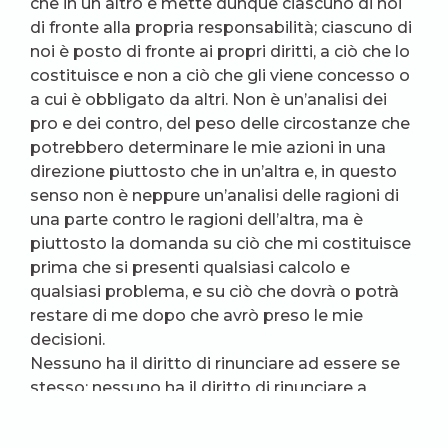
che in un altro e mette dunque ciascuno di noi
di fronte alla propria responsabilità; ciascuno di
noi è posto di fronte ai propri diritti, a ciò che lo
costituisce e non a ciò che gli viene concesso o
a cui è obbligato da altri. Non è un’analisi dei
pro e dei contro, del peso delle circostanze che
potrebbero determinare le mie azioni in una
direzione piuttosto che in un’altra e, in questo
senso non è neppure un’analisi delle ragioni di
una parte contro le ragioni dell’altra, ma è
piuttosto la domanda su ciò che mi costituisce
prima che si presenti qualsiasi calcolo e
qualsiasi problema, e su ciò che dovrà o potrà
restare di me dopo che avrò preso le mie
decisioni.
Nessuno ha il diritto di rinunciare ad essere se
stesso; nessuno ha il diritto di rinunciare a
restare uomo, libero.
La questione della memoria, di ciò che resta