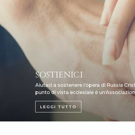
SOSTIENICI
Aiutaci a sostenere l’opera di Russia Cris
punto di vista ecclesiale è un’Associazione
LEGGI TUTTO