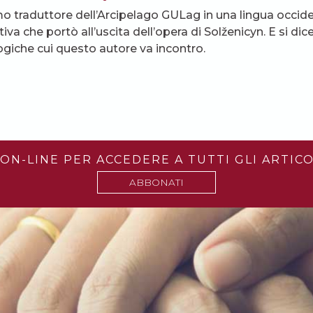
imo traduttore dell’Arcipelago GULag in una lingua occid
ttiva che portò all’uscita dell’opera di Solženicyn. E si d
ogiche cui questo autore va incontro.
ON-LINE PER ACCEDERE A TUTTI GLI ARTICO
ABBONATI