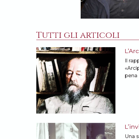
Tutti gli articoli
L’Ar
Il ra
«Arci
pena 
L’inv
Una s