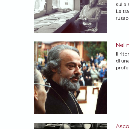
sulla
La tr
russo
Nel 
Il ri
di un
profe
Asco