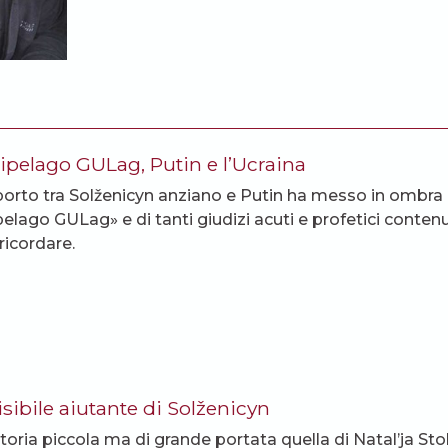
cipelago GULag, Putin e l’Ucraina
pporto tra Solženicyn anziano e Putin ha messo in ombra 
pelago GULag» e di tanti giudizi acuti e profetici contenu
ricordare.
isibile aiutante di Solženicyn
toria piccola ma di grande portata quella di Natal’ja S