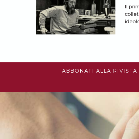
Il pr
colle
ideol
ABBONATI ALLA RIVISTA 