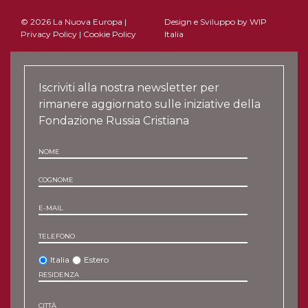
© 2026 La Nuova Europa |
Design e Sviluppo by
WIP
Privacy Policy
|
Cookie Policy
Italia
Iscriviti alla nostra newsletter per
rimanere aggiornato sulle iniziative della
Fondazione Russia Cristiana
NOME
COGNOME
E-MAIL
TELEFONO
Italia
Estero
RESIDENZA
CITTÀ