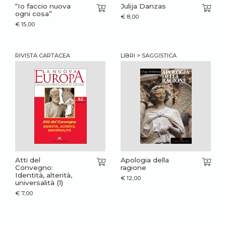
“Io faccio nuova
Julija Danzas
ogni cosa”
€
8,00
€
15,00
RIVISTA CARTACEA
LIBRI > SAGGISTICA
Atti del
Apologia della
Convegno:
ragione
Identità, alterità,
€
12,00
universalità (1)
€
7,00