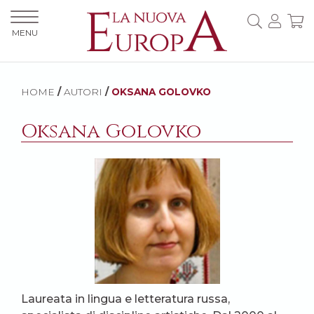
MENU
HOME
/
AUTORI
/
OKSANA GOLOVKO
Oksana Golovko
Laureata in lingua e letteratura russa,