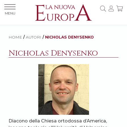
MENU
HOME
/
AUTORI
/
NICHOLAS DENYSENKO
Nicholas Denysenko
Diacono della Chiesa ortodossa d’America,