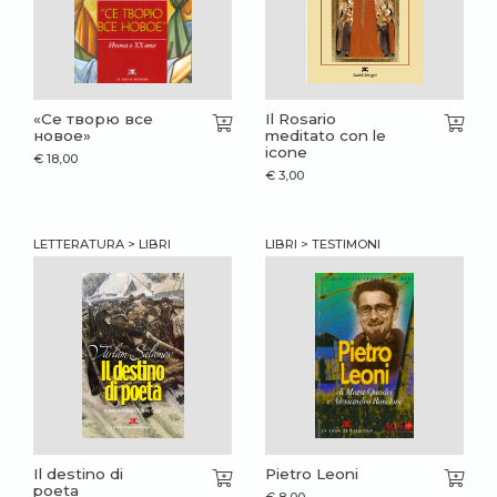
«Се творю все
Il Rosario
новое»
meditato con le
icone
€
18,00
€
3,00
LETTERATURA > LIBRI
LIBRI > TESTIMONI
Il destino di
Pietro Leoni
poeta
€
8,00