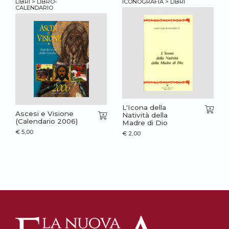
LIBRI > LIBRO-
ICONOGRAFIA > LIBRI
CALENDARIO
L'Icona della
Ascesi e Visione
Natività della
(Calendario 2006)
Madre di Dio
€
5,00
€
2,00