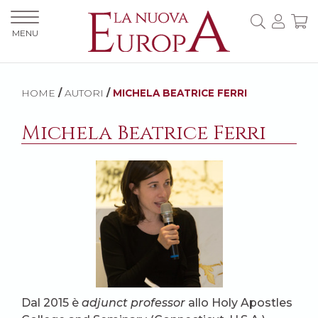
MENU
HOME
/
AUTORI
/
MICHELA BEATRICE FERRI
Michela Beatrice Ferri
Dal 2015 è
adjunct professor
allo Holy Apostles