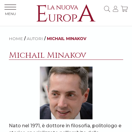
MENU
HOME
/
AUTORI
/
MICHAIL MINAKOV
Michail Minakov
Nato nel 1971, è dottore in filosofia, politologo e