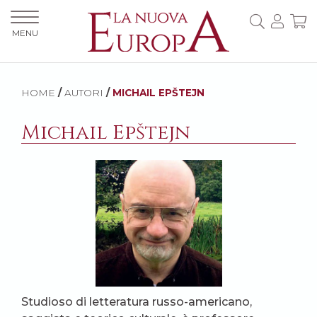
MENU
HOME
/
AUTORI
/
MICHAIL EPŠTEJN
Michail Epštejn
Studioso di letteratura russo-americano,