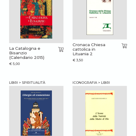
Cronaca Chiesa
La Catalogna e
cattolica in
Bisanzio
Lituania 2
(Calendario 2015)
€
3,50
€
5,00
LIBRI > SPIRITUALITÀ
ICONOGRAFIA > LIBRI