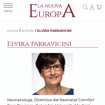
MENU
HOME
/
AUTORI
/
ELVIRA PARRAVICINI
Elvira Parravicini
Neonatologa, Direttrice del Neonatal Comfort