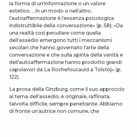
la forma di un’informazione o un valore
estetico. …In un modo o nell’altro,
l’autoaffermazione è l’essenza psicologica
indistruttibile della conversazione» (p. 58); «Da
una realtà così peculiare come quella
dell’assedio emergono tutti i meccanismi
secolari che hanno governato l’arte della
conversazione e che sulla spinta della vanità e
dell’autoaffermazione hanno prodotto grandi
capolavori da La Rochefoucauld a Tolstoj» (p.
122).
La prosa della Ginzburg, come il suo approccio
al tema dell’assedio, è originale, raffinata,
talvolta difficile, sempre penetrante. Abbiamo
di fronte un’autrice non comune, che
stranamente non ha mai raggiunto vasta
notorietà in patria né all’estero, forse perché
troppo anomala rispetto alla cultura sovietica, e