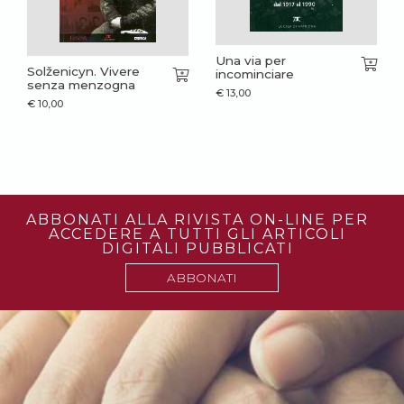
Una via per
Solženicyn. Vivere
incominciare
senza menzogna
€
13,00
€
10,00
ABBONATI ALLA RIVISTA ON-LINE PER
ACCEDERE A TUTTI GLI ARTICOLI
DIGITALI PUBBLICATI
ABBONATI