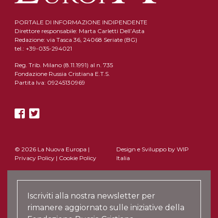
PORTALE DI INFORMAZIONE INDIPENDENTE
Direttore responsabile: Marta Carletti Dell’Asta
Redazione: via Tasca 36, 24068 Seriate (BG)
tel.: +39-035-294021
Reg. Trib. Milano (8.11.1991) al n. 735
Fondazione Russia Cristiana E.T.S.
Partita Iva: 09245130969
© 2026 La Nuova Europa |
Design e Sviluppo by
WIP
Privacy Policy
|
Cookie Policy
Italia
Iscriviti alla nostra newsletter per
rimanere aggiornato sulle iniziative della