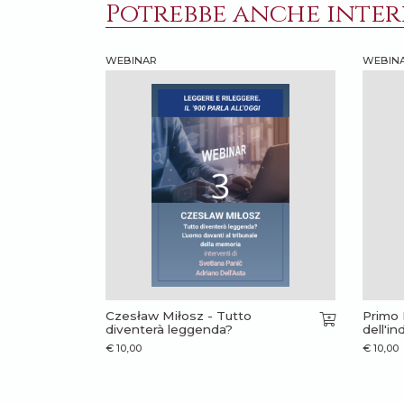
Potrebbe anche intere
WEBINAR
WEBIN
Czesław Miłosz - Tutto
Primo 
diventerà leggenda?
dell'in
€
10,00
€
10,00