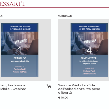
ssarti:
AR
WEBINAR
Levi, testimone
Simone Weil • La sfida
dicibile • webinar
dell’obbedienza: tra peso
e libertà
€
10,00