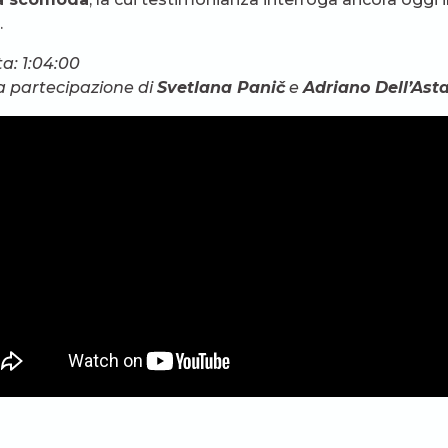
.
a: 1:04:00
a partecipazione di
Svetlana Panič
e
Adriano Dell’Ast