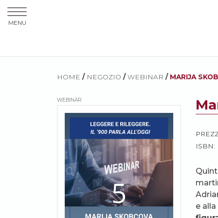
MENU
HOME
/
NEGOZIO
/
WEBINAR
/
MARIJA SKOB
Mar
WEBINAR
PREZ
ISBN:
Quint
marti
Adrian
e all
figu