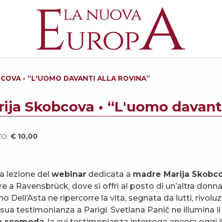
COVA • “L'UOMO DAVANTI ALLA ROVINA”
ija Skobcova • “L'uomo davanti
ZO:
€
10,00
a lezione del
webinar
dedicata a
madre Marija Skobc
re a Ravensbrück, dove si offrì al posto di un’altra donn
o Dell’Asta ne ripercorre la vita, segnata da lutti, rivolu
a sua testimonianza a Parigi. Svetlana Panič ne illumina 
ra scomoda
, la cui testimonianza interroga ancora oggi il