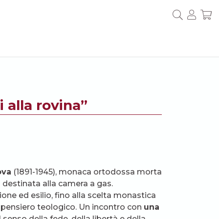
 alla rovina”
ova
(1891-1945), monaca ortodossa morta
a destinata alla camera a gas.
zione ed esilio, fino alla scelta monastica
il pensiero teologico. Un incontro con
una
 senso della fede, della libertà e della