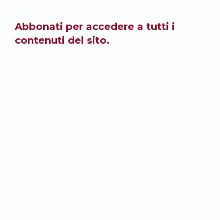
Abbonati per accedere a tutti i
contenuti del sito.
ABBONATI
PORTALE DI INFORMAZIONE INDIPENDENTE
Direttore responsabile: Marta Carletti Dell’Asta
Redazione: via Tasca 36, 24068 Seriate (BG)
tel.: +39-035-294021