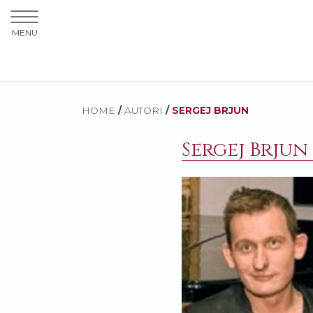
MENU
HOME
/
AUTORI
/
SERGEJ BRJUN
Sergej Brjun