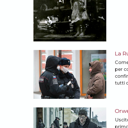
La R
Come 
per c
confi
tutti
Orwe
Uscito
primo