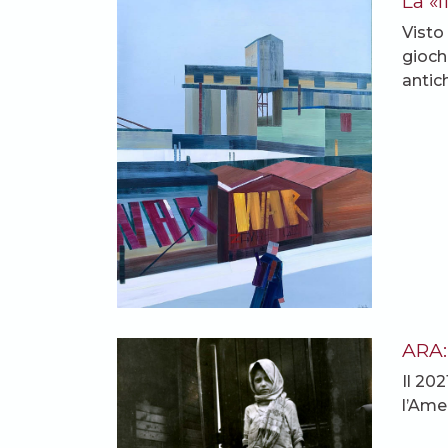
La «
Visto
gioch
antich
ARA:
Il 20
l’Ame