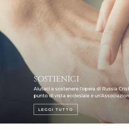
SOSTIENICI
Aiutaci a sostenere l’opera di Russia Cris
punto di vista ecclesiale è un’Associazione
LEGGI TUTTO