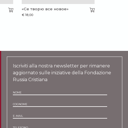
«Се творю все новое»
€
18,00
Iscriviti alla nostra newsletter per rimanere
aggiornato sulle iniziative della Fondazione
Russia Cristiana
NOME
COGNOME
E-MAIL
TELEFONO