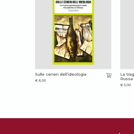
Sulle ceneri dell’ideologia
La tra
Russa 
€
6,00
€
5,00