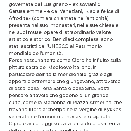
governata dai Lusignano – ex sovrani di
Gerusalemme – e dai Veneziani, l’«isola felice di
Afrodite» (com’era chiamata nell’antichità)
presenta nei suoi monasteri, nelle sue chiese e
nei suoi musei opere di straordinario valore
artistico e storico. Ben dieci complessi sono
stati ascritti dall’UNESCO al Patrimonio
mondiale dell’umanità.
Forse nessuna terra come Cipro ha influito sulla
pittura sacra del Medioevo italiano, in
particolare dell’Italia meridionale, grazie agli
apporti d’oltremare che giungevano, attraverso
di essa, dalla Terra Santa o dalla Siria. Basti
pensare a tavole che godono di un grande
culto, come la Madonna di Piazza Armerina, che
trovano il loro archetipo nella Vergine di Kykkos,
venerata nell’omonimo monastero cipriota.
Cipro è ancor oggi solcata dalla dolorosa ferita
dell’occupazione turca nella parte