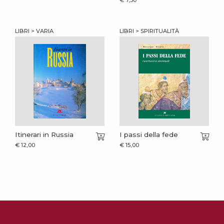
€
7,50
LIBRI > VARIA
LIBRI > SPIRITUALITÀ
Itinerari in Russia
I passi della fede
€
12,00
€
15,00