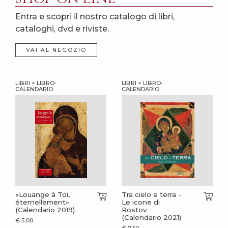
Entra e scopri il nostro catalogo di libri,
cataloghi, dvd e riviste.
VAI AL NEGOZIO
LIBRI > LIBRO-
LIBRI > LIBRO-
CALENDARIO
CALENDARIO
«Louange à Toi,
Tra cielo e terra -
éternellement»
Le icone di
(Calendario 2019)
Rostov
(Calendario 2021)
€
5,00