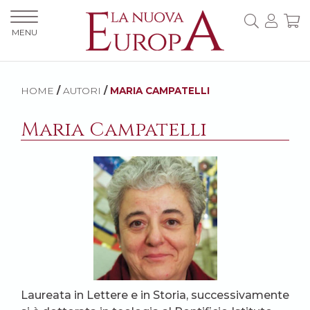
MENU
HOME
/
AUTORI
/
MARIA CAMPATELLI
Maria Campatelli
Laureata in Lettere e in Storia, successivamente