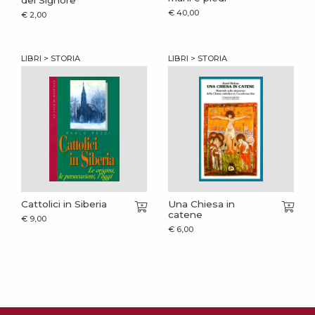
€
40,00
€
2,00
LIBRI > STORIA
LIBRI > STORIA
Cattolici in Siberia
Una Chiesa in
catene
€
9,00
€
6,00