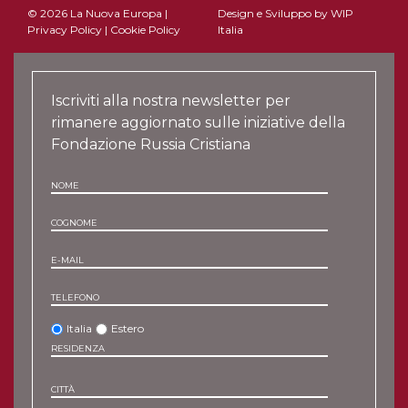
© 2026 La Nuova Europa |
Design e Sviluppo by
WIP
Privacy Policy
|
Cookie Policy
Italia
Iscriviti alla nostra newsletter per
rimanere aggiornato sulle iniziative della
Fondazione Russia Cristiana
NOME
COGNOME
E-MAIL
TELEFONO
Italia
Estero
RESIDENZA
CITTÀ