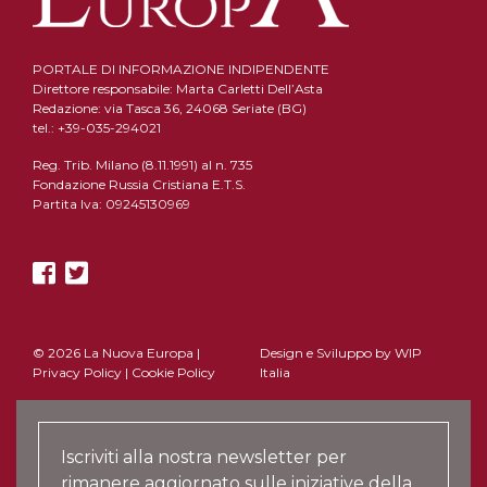
PORTALE DI INFORMAZIONE INDIPENDENTE
Direttore responsabile: Marta Carletti Dell’Asta
Redazione: via Tasca 36, 24068 Seriate (BG)
tel.: +39-035-294021
Reg. Trib. Milano (8.11.1991) al n. 735
Fondazione Russia Cristiana E.T.S.
Partita Iva: 09245130969
© 2026 La Nuova Europa |
Design e Sviluppo by
WIP
Privacy Policy
|
Cookie Policy
Italia
Iscriviti alla nostra newsletter per
rimanere aggiornato sulle iniziative della