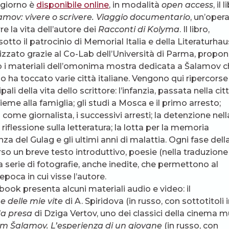
 giorno è
disponibile online
, in modalità
open access
, il 
mov: vivere o scrivere. Viaggio documentario
, un’oper
re la vita dell’autore dei
Racconti di Kolyma
. Il libro,
otto il patrocinio di Memorial Italia e della Literaturhau
lizzato grazie al Co-Lab dell’Università di Parma, propo
o i materiali dell’omonima mostra dedicata a Šalamov 
o ha toccato varie città italiane. Vengono qui ripercorse
ali della vita dello scrittore: l’infanzia, passata nella cit
eme alla famiglia; gli studi a Mosca e il primo arresto;
 come giornalista, i successivi arresti; la detenzione nell
riflessione sulla letteratura; la lotta per la memoria
nza del Gulag e gli ultimi anni di malattia. Ogni fase dell
so un breve testo introduttivo, poesie (nella traduzione
una serie di fotografie, anche inedite, che permettono al
poca in cui visse l’autore.
book presenta alcuni materiali audio e video: il
e delle mie vite
di A. Spiridova (in russo, con sottotitoli 
a presa
di Dziga Vertov, uno dei classici della cinema m
m Šalamov. L’esperienza di un giovane
(in russo, con