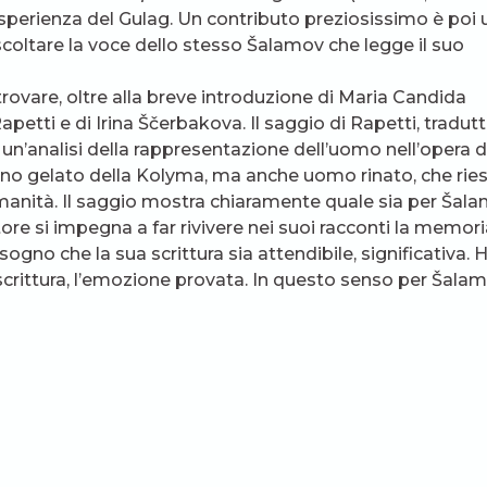
l’esperienza del Gulag. Un contributo preziosissimo è poi
ascoltare la voce dello stesso Šalamov che legge il suo
e trovare, oltre alla breve introduzione di Maria Candida
apetti e di Irina Ščerbakova. Il saggio di Rapetti, tradut
 un’analisi della rappresentazione dell’uomo nell’opera d
rno gelato della Kolyma, ma anche uomo rinato, che rie
umanità. Il saggio mostra chiaramente quale sia per Šal
rittore si impegna a far rivivere nei suoi racconti la memor
sogno che la sua scrittura sia attendibile, significativa. 
a scrittura, l’emozione provata. In questo senso per Šala
ere
: l’unica scrittura possibile è quella che parte dalla vit
egli eventi. E alla memoria è dedicato anche il saggio d
 Studi sulla Storia Orale dell’Associazione Memorial, che
immagine che i ragazzi russi di oggi hanno della storia
liare e storica – nella Russia di oggi.
ra estremamente originale, che, anche grazie al suo
bilità, può essere rivolta a un pubblico molto variegato.