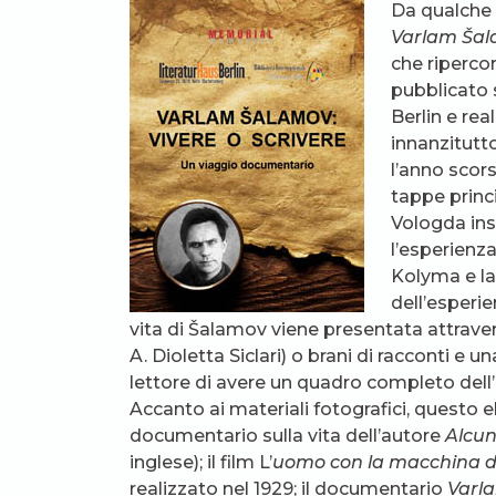
Da qualche
Varlam Šala
che ripercor
pubblicato s
Berlin e rea
innanzitutt
l’anno scors
tappe princip
Vologda insi
l’esperienza
Kolyma e la 
dell’esperie
vita di Šalamov viene presentata attraver
A. Dioletta Siclari) o brani di racconti e 
lettore di avere un quadro completo dell’e
Accanto ai materiali fotografici, questo e
documentario sulla vita dell’autore
Alcun
inglese); il film L’
uomo con la macchina d
realizzato nel 1929; il documentario
Varla