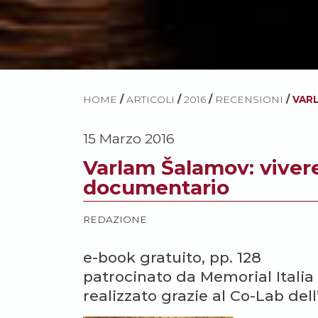
HOME
/
ARTICOLI
/
2016
/
RECENSIONI
/
VARL
15 Marzo 2016
Varlam Šalamov: vivere
documentario
REDAZIONE
e-book gratuito, pp. 128
patrocinato da Memorial Italia 
realizzato grazie al Co-Lab del