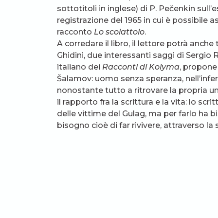
sottotitoli in inglese) di P. Pečenkin sul
registrazione del 1965 in cui è possibile 
racconto
Lo scoiattolo
.
A corredare il libro, il lettore potrà anch
Ghidini, due interessanti saggi di Sergio R
italiano dei
Racconti di Kolyma
, propone
Šalamov: uomo senza speranza, nell’infe
nonostante tutto a ritrovare la propria 
il rapporto fra la scrittura e la vita: lo sc
delle vittime del Gulag, ma per farlo ha bi
bisogno cioè di far rivivere, attraverso l
non c’è opposizione fra il
vivere
e lo
scriv
che tenta di conservare viva la memoria d
Irina Ščerbakova, direttrice del Centro di
sviluppa un’interessante riflessione sull’
sovietica e sul ruolo della memoria – famig
Questo ebook rappresenta dunque un’ope
carattere multimediale e alla sua accessi