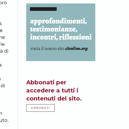
libro
a
s
ne
che
 le
tà di
a
a
Abbonati per
 di
accedere a tutti i
contenuti del sito.
ABBONATI
in
uto,