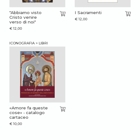
"Abbiamo visto
I Sacramenti
Cristo venire
€
12,00
verso di noi"
€
12,00
ICONOGRAFIA > LIBRI
«Amore fa queste
cose» • catalogo
cartaceo
€
10,00