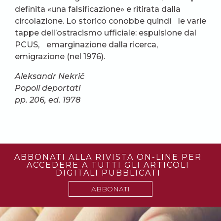
definita «una falsificazione» e ritirata dalla
circolazione. Lo storico conobbe quindi le varie
tappe dell’ostracismo ufficiale: espulsione dal
PCUS, emarginazione dalla ricerca,
emigrazione (nel 1976).
Aleksandr Nekrič
Popoli deportati
pp. 206, ed. 1978
ABBONATI ALLA RIVISTA ON-LINE PER
ACCEDERE A TUTTI GLI ARTICOLI
DIGITALI PUBBLICATI
ABBONATI